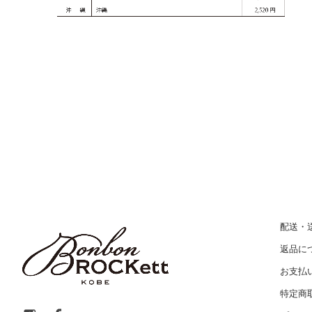
配送・
返品に
お支払
特定商